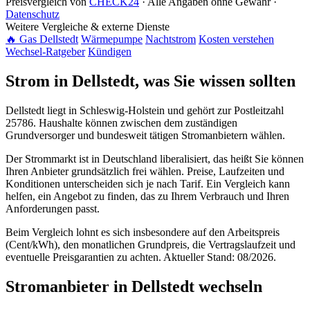
Preisvergleich von
CHECK24
· Alle Angaben ohne Gewähr ·
Datenschutz
Weitere Vergleiche & externe Dienste
🔥 Gas Dellstedt
Wärmepumpe
Nachtstrom
Kosten verstehen
Wechsel-Ratgeber
Kündigen
Strom in Dellstedt, was Sie wissen sollten
Dellstedt liegt in Schleswig-Holstein und gehört zur Postleitzahl
25786. Haushalte können zwischen dem zuständigen
Grundversorger und bundesweit tätigen Stromanbietern wählen.
Der Strommarkt ist in Deutschland liberalisiert, das heißt Sie können
Ihren Anbieter grundsätzlich frei wählen. Preise, Laufzeiten und
Konditionen unterscheiden sich je nach Tarif. Ein Vergleich kann
helfen, ein Angebot zu finden, das zu Ihrem Verbrauch und Ihren
Anforderungen passt.
Beim Vergleich lohnt es sich insbesondere auf den Arbeitspreis
(Cent/kWh), den monatlichen Grundpreis, die Vertragslaufzeit und
eventuelle Preisgarantien zu achten. Aktueller Stand: 08/2026.
Stromanbieter in Dellstedt wechseln