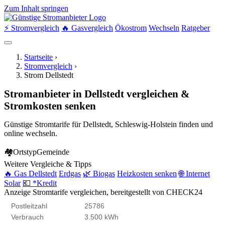
Zum Inhalt springen
⚡ Stromvergleich
🔥 Gasvergleich
Ökostrom
Wechseln
Ratgeber
Startseite
›
Stromvergleich
›
Strom Dellstedt
Stromanbieter in Dellstedt vergleichen &
Stromkosten senken
Günstige Stromtarife für Dellstedt, Schleswig-Holstein finden und
online wechseln.
🏘
Ortstyp
Gemeinde
Weitere Vergleiche & Tipps
🔥 Gas Dellstedt
Erdgas
🌿 Biogas
Heizkosten senken
🌐 Internet
Solar
💶 *Kredit
Anzeige
Stromtarife vergleichen, bereitgestellt von CHECK24