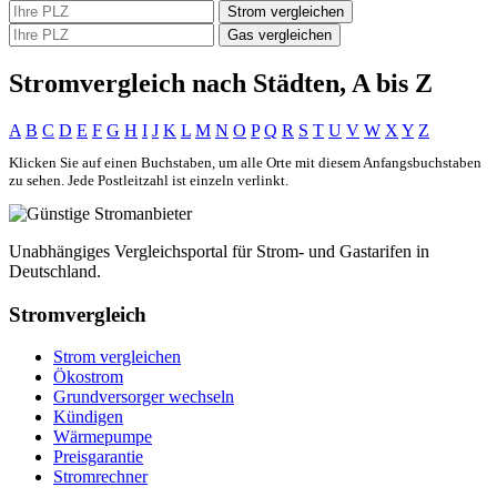
Strom vergleichen
Gas vergleichen
Stromvergleich nach Städten, A bis Z
A
B
C
D
E
F
G
H
I
J
K
L
M
N
O
P
Q
R
S
T
U
V
W
X
Y
Z
Klicken Sie auf einen Buchstaben, um alle Orte mit diesem Anfangsbuchstaben
zu sehen. Jede Postleitzahl ist einzeln verlinkt.
Unabhängiges Vergleichsportal für Strom- und Gastarifen in
Deutschland.
Stromvergleich
Strom vergleichen
Ökostrom
Grundversorger wechseln
Kündigen
Wärmepumpe
Preisgarantie
Stromrechner