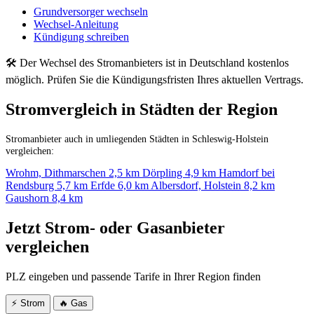
Grundversorger wechseln
Wechsel-Anleitung
Kündigung schreiben
🛠 Der Wechsel des Stromanbieters ist in Deutschland kostenlos
möglich. Prüfen Sie die Kündigungsfristen Ihres aktuellen Vertrags.
Stromvergleich in Städten der Region
Stromanbieter auch in umliegenden Städten in Schleswig-Holstein
vergleichen:
Wrohm, Dithmarschen
2,5 km
Dörpling
4,9 km
Hamdorf bei
Rendsburg
5,7 km
Erfde
6,0 km
Albersdorf, Holstein
8,2 km
Gaushorn
8,4 km
Jetzt Strom- oder Gasanbieter
vergleichen
PLZ eingeben und passende Tarife in Ihrer Region finden
⚡ Strom
🔥 Gas