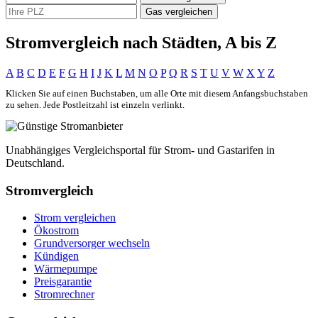
Gas vergleichen
Stromvergleich nach Städten, A bis Z
A
B
C
D
E
F
G
H
I
J
K
L
M
N
O
P
Q
R
S
T
U
V
W
X
Y
Z
Klicken Sie auf einen Buchstaben, um alle Orte mit diesem Anfangsbuchstaben
zu sehen. Jede Postleitzahl ist einzeln verlinkt.
Unabhängiges Vergleichsportal für Strom- und Gastarifen in
Deutschland.
Stromvergleich
Strom vergleichen
Ökostrom
Grundversorger wechseln
Kündigen
Wärmepumpe
Preisgarantie
Stromrechner