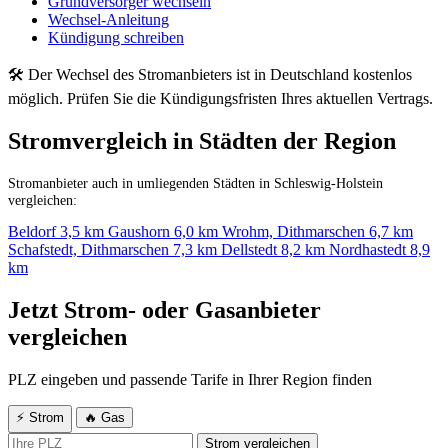
Grundversorger wechseln
Wechsel-Anleitung
Kündigung schreiben
🛠 Der Wechsel des Stromanbieters ist in Deutschland kostenlos
möglich. Prüfen Sie die Kündigungsfristen Ihres aktuellen Vertrags.
Stromvergleich in Städten der Region
Stromanbieter auch in umliegenden Städten in Schleswig-Holstein
vergleichen:
Beldorf
3,5 km
Gaushorn
6,0 km
Wrohm, Dithmarschen
6,7 km
Schafstedt, Dithmarschen
7,3 km
Dellstedt
8,2 km
Nordhastedt
8,9
km
Jetzt Strom- oder Gasanbieter
vergleichen
PLZ eingeben und passende Tarife in Ihrer Region finden
⚡ Strom
🔥 Gas
Strom vergleichen