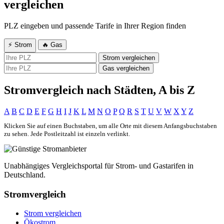
vergleichen
PLZ eingeben und passende Tarife in Ihrer Region finden
⚡ Strom
🔥 Gas
Strom vergleichen
Gas vergleichen
Stromvergleich nach Städten, A bis Z
A
B
C
D
E
F
G
H
I
J
K
L
M
N
O
P
Q
R
S
T
U
V
W
X
Y
Z
Klicken Sie auf einen Buchstaben, um alle Orte mit diesem Anfangsbuchstaben
zu sehen. Jede Postleitzahl ist einzeln verlinkt.
Unabhängiges Vergleichsportal für Strom- und Gastarifen in
Deutschland.
Stromvergleich
Strom vergleichen
Ökostrom