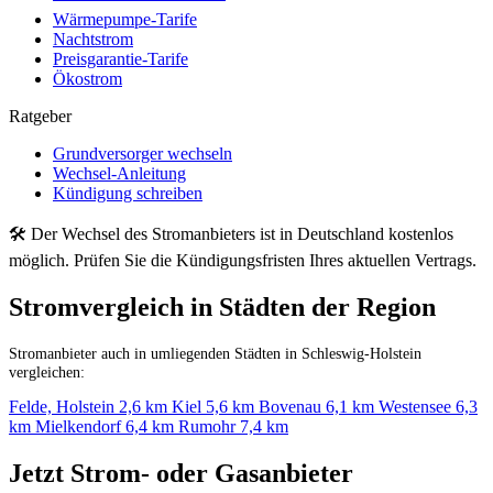
Wärmepumpe-Tarife
Nachtstrom
Preisgarantie-Tarife
Ökostrom
Ratgeber
Grundversorger wechseln
Wechsel-Anleitung
Kündigung schreiben
🛠 Der Wechsel des Stromanbieters ist in Deutschland kostenlos
möglich. Prüfen Sie die Kündigungsfristen Ihres aktuellen Vertrags.
Stromvergleich in Städten der Region
Stromanbieter auch in umliegenden Städten in Schleswig-Holstein
vergleichen:
Felde, Holstein
2,6 km
Kiel
5,6 km
Bovenau
6,1 km
Westensee
6,3
km
Mielkendorf
6,4 km
Rumohr
7,4 km
Jetzt Strom- oder Gasanbieter