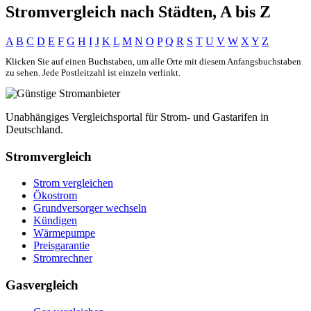
Stromvergleich nach Städten, A bis Z
A
B
C
D
E
F
G
H
I
J
K
L
M
N
O
P
Q
R
S
T
U
V
W
X
Y
Z
Klicken Sie auf einen Buchstaben, um alle Orte mit diesem Anfangsbuchstaben
zu sehen. Jede Postleitzahl ist einzeln verlinkt.
Unabhängiges Vergleichsportal für Strom- und Gastarifen in
Deutschland.
Stromvergleich
Strom vergleichen
Ökostrom
Grundversorger wechseln
Kündigen
Wärmepumpe
Preisgarantie
Stromrechner
Gasvergleich