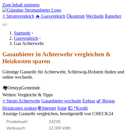
Zum Inhalt springen
⚡ Stromvergleich
🔥 Gasvergleich
Ökostrom
Wechseln
Ratgeber
Startseite
›
Gasvergleich
›
Gas Achterwehr
Gasanbieter in Achterwehr vergleichen &
Heizkosten sparen
Günstige Gastarife für Achterwehr, Schleswig-Holstein finden und
online wechseln.
🏘
Ortstyp
Gemeinde
Weitere Vergleiche & Tipps
⚡ Strom Achterwehr
Gasanbieter wechseln
Erdgas
🌿 Biogas
Heizkosten senken
🌐 Internet
Solar
💶 *Kredit
Anzeige
Gastarife vergleichen, bereitgestellt von CHECK24