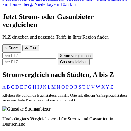
km
Hauzenberg, Niederbayern
10,8 km
Jetzt Strom- oder Gasanbieter
vergleichen
PLZ eingeben und passende Tarife in Ihrer Region finden
⚡ Strom
🔥 Gas
Strom vergleichen
Gas vergleichen
Stromvergleich nach Städten, A bis Z
A
B
C
D
E
F
G
H
I
J
K
L
M
N
O
P
Q
R
S
T
U
V
W
X
Y
Z
Klicken Sie auf einen Buchstaben, um alle Orte mit diesem Anfangsbuchstaben
zu sehen. Jede Postleitzahl ist einzeln verlinkt.
Unabhängiges Vergleichsportal für Strom- und Gastarifen in
Deutschland.