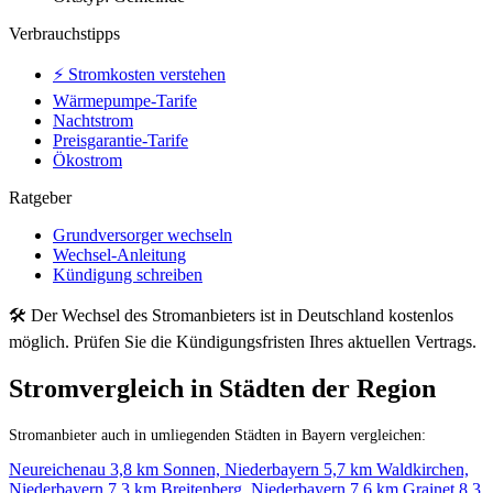
Verbrauchstipps
⚡ Stromkosten verstehen
Wärmepumpe-Tarife
Nachtstrom
Preisgarantie-Tarife
Ökostrom
Ratgeber
Grundversorger wechseln
Wechsel-Anleitung
Kündigung schreiben
🛠 Der Wechsel des Stromanbieters ist in Deutschland kostenlos
möglich. Prüfen Sie die Kündigungsfristen Ihres aktuellen Vertrags.
Stromvergleich in Städten der Region
Stromanbieter auch in umliegenden Städten in Bayern vergleichen:
Neureichenau
3,8 km
Sonnen, Niederbayern
5,7 km
Waldkirchen,
Niederbayern
7,3 km
Breitenberg, Niederbayern
7,6 km
Grainet
8,3