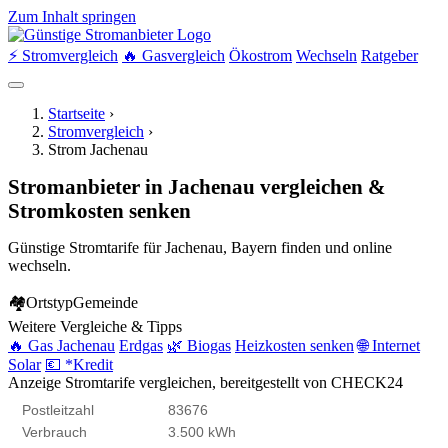
Zum Inhalt springen
⚡ Stromvergleich
🔥 Gasvergleich
Ökostrom
Wechseln
Ratgeber
Startseite
›
Stromvergleich
›
Strom Jachenau
Stromanbieter in Jachenau vergleichen &
Stromkosten senken
Günstige Stromtarife für Jachenau, Bayern finden und online
wechseln.
🏘
Ortstyp
Gemeinde
Weitere Vergleiche & Tipps
🔥 Gas Jachenau
Erdgas
🌿 Biogas
Heizkosten senken
🌐 Internet
Solar
💶 *Kredit
Anzeige
Stromtarife vergleichen, bereitgestellt von CHECK24