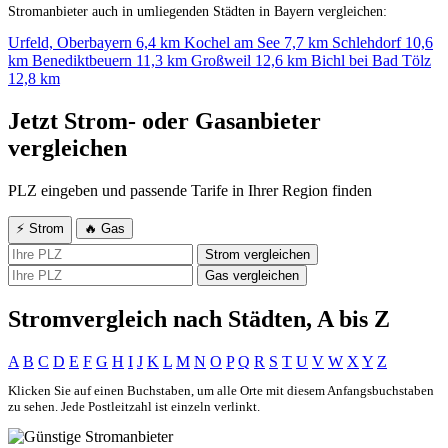
Stromanbieter auch in umliegenden Städten in Bayern vergleichen:
Urfeld, Oberbayern
6,4 km
Kochel am See
7,7 km
Schlehdorf
10,6
km
Benediktbeuern
11,3 km
Großweil
12,6 km
Bichl bei Bad Tölz
12,8 km
Jetzt Strom- oder Gasanbieter
vergleichen
PLZ eingeben und passende Tarife in Ihrer Region finden
⚡ Strom
🔥 Gas
Strom vergleichen
Gas vergleichen
Stromvergleich nach Städten, A bis Z
A
B
C
D
E
F
G
H
I
J
K
L
M
N
O
P
Q
R
S
T
U
V
W
X
Y
Z
Klicken Sie auf einen Buchstaben, um alle Orte mit diesem Anfangsbuchstaben
zu sehen. Jede Postleitzahl ist einzeln verlinkt.