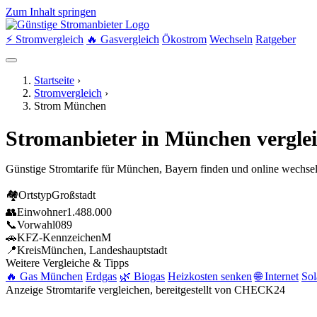
Zum Inhalt springen
⚡ Stromvergleich
🔥 Gasvergleich
Ökostrom
Wechseln
Ratgeber
Startseite
›
Stromvergleich
›
Strom München
Stromanbieter in München vergle
Günstige Stromtarife für München, Bayern finden und online wechsel
🏘
Ortstyp
Großstadt
👥
Einwohner
1.488.000
📞
Vorwahl
089
🚗
KFZ-Kennzeichen
M
📍
Kreis
München, Landeshauptstadt
Weitere Vergleiche & Tipps
🔥 Gas München
Erdgas
🌿 Biogas
Heizkosten senken
🌐 Internet
Sol
Anzeige
Stromtarife vergleichen, bereitgestellt von CHECK24