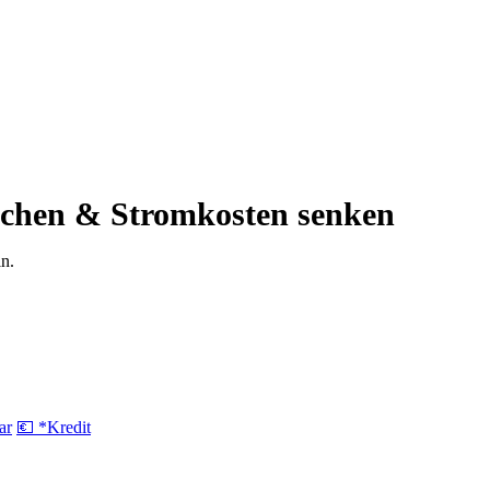
ichen & Stromkosten senken
n.
ar
💶 *Kredit