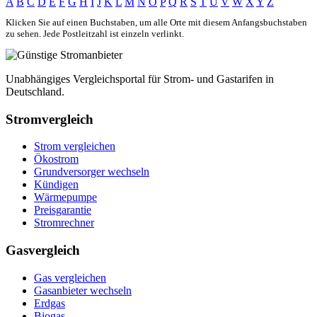
A
B
C
D
E
F
G
H
I
J
K
L
M
N
O
P
Q
R
S
T
U
V
W
X
Y
Z
Klicken Sie auf einen Buchstaben, um alle Orte mit diesem Anfangsbuchstaben
zu sehen. Jede Postleitzahl ist einzeln verlinkt.
Unabhängiges Vergleichsportal für Strom- und Gastarifen in
Deutschland.
Stromvergleich
Strom vergleichen
Ökostrom
Grundversorger wechseln
Kündigen
Wärmepumpe
Preisgarantie
Stromrechner
Gasvergleich
Gas vergleichen
Gasanbieter wechseln
Erdgas
Biogas