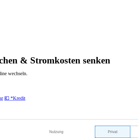
eichen & Stromkosten senken
line wechseln.
ar
💶 *Kredit