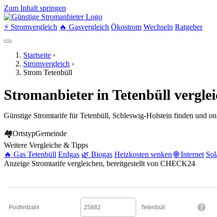
Zum Inhalt springen
⚡ Stromvergleich
🔥 Gasvergleich
Ökostrom
Wechseln
Ratgeber
Startseite
›
Stromvergleich
›
Strom Tetenbüll
Stromanbieter in Tetenbüll vergl
Günstige Stromtarife für Tetenbüll, Schleswig-Holstein finden und on
🏘
Ortstyp
Gemeinde
Weitere Vergleiche & Tipps
🔥 Gas Tetenbüll
Erdgas
🌿 Biogas
Heizkosten senken
🌐 Internet
Sol
Anzeige
Stromtarife vergleichen, bereitgestellt von CHECK24