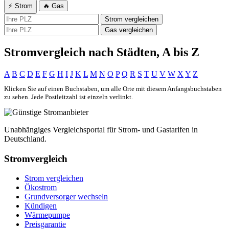
⚡ Strom
🔥 Gas
Strom vergleichen
Gas vergleichen
Stromvergleich nach Städten, A bis Z
A
B
C
D
E
F
G
H
I
J
K
L
M
N
O
P
Q
R
S
T
U
V
W
X
Y
Z
Klicken Sie auf einen Buchstaben, um alle Orte mit diesem Anfangsbuchstaben
zu sehen. Jede Postleitzahl ist einzeln verlinkt.
Unabhängiges Vergleichsportal für Strom- und Gastarifen in
Deutschland.
Stromvergleich
Strom vergleichen
Ökostrom
Grundversorger wechseln
Kündigen
Wärmepumpe
Preisgarantie