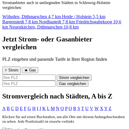
Stromanbieter auch in umliegenden Städten in Schleswig-Holstein
vergleichen:
Wöhrden, Dithmarschen
4,7 km
Heide / Holstein
5,5 km
Bargenstedt
7,8 km
Nordhastedt
7,8 km
Friedrichsgabekoog
10,6
km
Neuenkirchen, Dithmarschen
10,8 km
Jetzt Strom- oder Gasanbieter
vergleichen
PLZ eingeben und passende Tarife in Ihrer Region finden
⚡ Strom
🔥 Gas
Strom vergleichen
Gas vergleichen
Stromvergleich nach Städten, A bis Z
A
B
C
D
E
F
G
H
I
J
K
L
M
N
O
P
Q
R
S
T
U
V
W
X
Y
Z
Klicken Sie auf einen Buchstaben, um alle Orte mit diesem Anfangsbuchstaben
zu sehen. Jede Postleitzahl ist einzeln verlinkt.