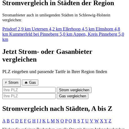
Stromvergleich in Städten der Region
Stromanbieter auch in umliegenden Städten in Schleswig-Holstein
vergleichen:
Prisdorf
2,9 km
Uetersen
4,2 km
Ellerhoop
4,5 km
Elmshorn
4,8
km
Kummerfeld bei Pinneberg
5,0 km
Appen, Kreis Pinneberg
5,0
km
Jetzt Strom- oder Gasanbieter
vergleichen
PLZ eingeben und passende Tarife in Ihrer Region finden
⚡ Strom
🔥 Gas
Strom vergleichen
Gas vergleichen
Stromvergleich nach Städten, A bis Z
A
B
C
D
E
F
G
H
I
J
K
L
M
N
O
P
Q
R
S
T
U
V
W
X
Y
Z