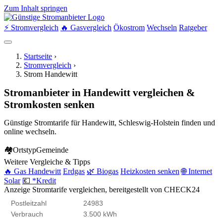
Zum Inhalt springen
⚡ Stromvergleich
🔥 Gasvergleich
Ökostrom
Wechseln
Ratgeber
Startseite
›
Stromvergleich
›
Strom Handewitt
Stromanbieter in Handewitt vergleichen &
Stromkosten senken
Günstige Stromtarife für Handewitt, Schleswig-Holstein finden und
online wechseln.
🏘
Ortstyp
Gemeinde
Weitere Vergleiche & Tipps
🔥 Gas Handewitt
Erdgas
🌿 Biogas
Heizkosten senken
🌐 Internet
Solar
💶 *Kredit
Anzeige
Stromtarife vergleichen, bereitgestellt von CHECK24