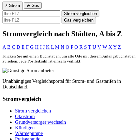
⚡ Strom
🔥 Gas
Strom vergleichen
Gas vergleichen
Stromvergleich nach Städten, A bis Z
A
B
C
D
E
F
G
H
I
J
K
L
M
N
O
P
Q
R
S
T
U
V
W
X
Y
Z
Klicken Sie auf einen Buchstaben, um alle Orte mit diesem Anfangsbuchstaben
zu sehen. Jede Postleitzahl ist einzeln verlinkt.
Unabhängiges Vergleichsportal für Strom- und Gastarifen in
Deutschland.
Stromvergleich
Strom vergleichen
Ökostrom
Grundversorger wechseln
Kündigen
Wärmepumpe
Preisgarantie