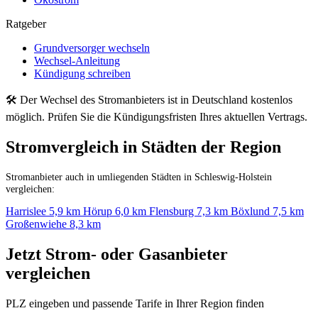
Ratgeber
Grundversorger wechseln
Wechsel-Anleitung
Kündigung schreiben
🛠 Der Wechsel des Stromanbieters ist in Deutschland kostenlos
möglich. Prüfen Sie die Kündigungsfristen Ihres aktuellen Vertrags.
Stromvergleich in Städten der Region
Stromanbieter auch in umliegenden Städten in Schleswig-Holstein
vergleichen:
Harrislee
5,9 km
Hörup
6,0 km
Flensburg
7,3 km
Böxlund
7,5 km
Großenwiehe
8,3 km
Jetzt Strom- oder Gasanbieter
vergleichen
PLZ eingeben und passende Tarife in Ihrer Region finden