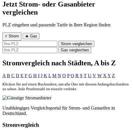
Jetzt Strom- oder Gasanbieter
vergleichen
PLZ eingeben und passende Tarife in Ihrer Region finden
⚡ Strom
🔥 Gas
Strom vergleichen
Gas vergleichen
Stromvergleich nach Städten, A bis Z
A
B
C
D
E
F
G
H
I
J
K
L
M
N
O
P
Q
R
S
T
U
V
W
X
Y
Z
Klicken Sie auf einen Buchstaben, um alle Orte mit diesem Anfangsbuchstaben
zu sehen. Jede Postleitzahl ist einzeln verlinkt.
Unabhängiges Vergleichsportal für Strom- und Gastarifen in
Deutschland.
Stromvergleich