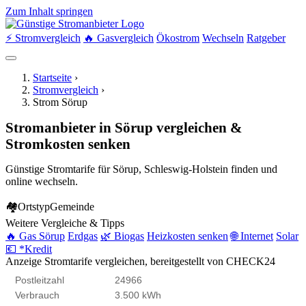
Zum Inhalt springen
⚡ Stromvergleich
🔥 Gasvergleich
Ökostrom
Wechseln
Ratgeber
Startseite
›
Stromvergleich
›
Strom Sörup
Stromanbieter in Sörup vergleichen &
Stromkosten senken
Günstige Stromtarife für Sörup, Schleswig-Holstein finden und
online wechseln.
🏘
Ortstyp
Gemeinde
Weitere Vergleiche & Tipps
🔥 Gas Sörup
Erdgas
🌿 Biogas
Heizkosten senken
🌐 Internet
Solar
💶 *Kredit
Anzeige
Stromtarife vergleichen, bereitgestellt von CHECK24