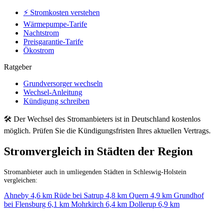
⚡ Stromkosten verstehen
Wärmepumpe-Tarife
Nachtstrom
Preisgarantie-Tarife
Ökostrom
Ratgeber
Grundversorger wechseln
Wechsel-Anleitung
Kündigung schreiben
🛠 Der Wechsel des Stromanbieters ist in Deutschland kostenlos
möglich. Prüfen Sie die Kündigungsfristen Ihres aktuellen Vertrags.
Stromvergleich in Städten der Region
Stromanbieter auch in umliegenden Städten in Schleswig-Holstein
vergleichen:
Ahneby
4,6 km
Rüde bei Satrup
4,8 km
Quern
4,9 km
Grundhof
bei Flensburg
6,1 km
Mohrkirch
6,4 km
Dollerup
6,9 km