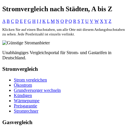
Stromvergleich nach Städten, A bis Z
A
B
C
D
E
F
G
H
I
J
K
L
M
N
O
P
Q
R
S
T
U
V
W
X
Y
Z
Klicken Sie auf einen Buchstaben, um alle Orte mit diesem Anfangsbuchstaben
zu sehen. Jede Postleitzahl ist einzeln verlinkt.
Unabhängiges Vergleichsportal für Strom- und Gastarifen in
Deutschland.
Stromvergleich
Strom vergleichen
Ökostrom
Grundversorger wechseln
Kündigen
Wärmepumpe
Preisgarantie
Stromrechner
Gasvergleich