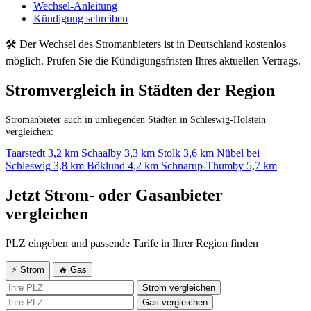
Wechsel-Anleitung
Kündigung schreiben
🛠 Der Wechsel des Stromanbieters ist in Deutschland kostenlos
möglich. Prüfen Sie die Kündigungsfristen Ihres aktuellen Vertrags.
Stromvergleich in Städten der Region
Stromanbieter auch in umliegenden Städten in Schleswig-Holstein
vergleichen:
Taarstedt
3,2 km
Schaalby
3,3 km
Stolk
3,6 km
Nübel bei
Schleswig
3,8 km
Böklund
4,2 km
Schnarup-Thumby
5,7 km
Jetzt Strom- oder Gasanbieter
vergleichen
PLZ eingeben und passende Tarife in Ihrer Region finden
⚡ Strom
🔥 Gas
Strom vergleichen
Gas vergleichen