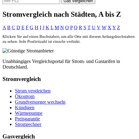
Gas vergleichen
Stromvergleich nach Städten, A bis Z
A
B
C
D
E
F
G
H
I
J
K
L
M
N
O
P
Q
R
S
T
U
V
W
X
Y
Z
Klicken Sie auf einen Buchstaben, um alle Orte mit diesem Anfangsbuchstaben
zu sehen. Jede Postleitzahl ist einzeln verlinkt.
Unabhängiges Vergleichsportal für Strom- und Gastarifen in
Deutschland.
Stromvergleich
Strom vergleichen
Ökostrom
Grundversorger wechseln
Kündigen
Wärmepumpe
Preisgarantie
Stromrechner
Gasvergleich