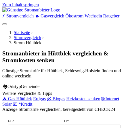
Zum Inhalt springen
⚡ Stromvergleich
🔥 Gasvergleich
Ökostrom
Wechseln
Ratgeber
Startseite
›
Stromvergleich
›
Strom Hüttblek
Stromanbieter in Hüttblek vergleichen &
Stromkosten senken
Günstige Stromtarife für Hüttblek, Schleswig-Holstein finden und
online wechseln.
🏘
Ortstyp
Gemeinde
Weitere Vergleiche & Tipps
🔥 Gas Hüttblek
Erdgas
🌿 Biogas
Heizkosten senken
🌐 Internet
Solar
💶 *Kredit
Anzeige
Stromtarife vergleichen, bereitgestellt von CHECK24