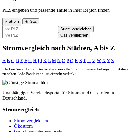
PLZ eingeben und passende Tarife in Ihrer Region finden
⚡ Strom
🔥 Gas
Strom vergleichen
Gas vergleichen
Stromvergleich nach Städten, A bis Z
A
B
C
D
E
F
G
H
I
J
K
L
M
N
O
P
Q
R
S
T
U
V
W
X
Y
Z
Klicken Sie auf einen Buchstaben, um alle Orte mit diesem Anfangsbuchstaben
zu sehen. Jede Postleitzahl ist einzeln verlinkt.
Unabhängiges Vergleichsportal für Strom- und Gastarifen in
Deutschland.
Stromvergleich
Strom vergleichen
Ökostrom
Grundversorger wechseln