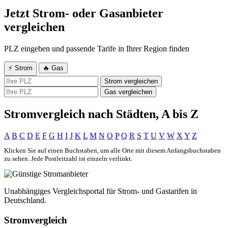
Jetzt Strom- oder Gasanbieter
vergleichen
PLZ eingeben und passende Tarife in Ihrer Region finden
⚡ Strom
🔥 Gas
Strom vergleichen
Gas vergleichen
Stromvergleich nach Städten, A bis Z
A
B
C
D
E
F
G
H
I
J
K
L
M
N
O
P
Q
R
S
T
U
V
W
X
Y
Z
Klicken Sie auf einen Buchstaben, um alle Orte mit diesem Anfangsbuchstaben
zu sehen. Jede Postleitzahl ist einzeln verlinkt.
Unabhängiges Vergleichsportal für Strom- und Gastarifen in
Deutschland.
Stromvergleich