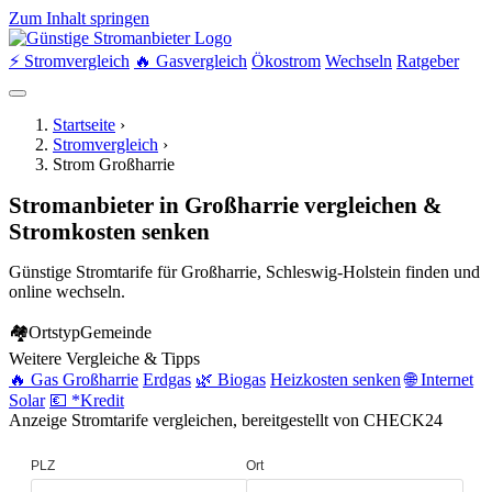
Zum Inhalt springen
⚡ Stromvergleich
🔥 Gasvergleich
Ökostrom
Wechseln
Ratgeber
Startseite
›
Stromvergleich
›
Strom Großharrie
Stromanbieter in Großharrie vergleichen &
Stromkosten senken
Günstige Stromtarife für Großharrie, Schleswig-Holstein finden und
online wechseln.
🏘
Ortstyp
Gemeinde
Weitere Vergleiche & Tipps
🔥 Gas Großharrie
Erdgas
🌿 Biogas
Heizkosten senken
🌐 Internet
Solar
💶 *Kredit
Anzeige
Stromtarife vergleichen, bereitgestellt von CHECK24