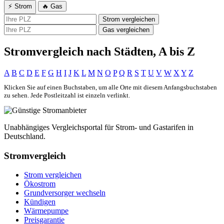
⚡ Strom
🔥 Gas
Strom vergleichen
Gas vergleichen
Stromvergleich nach Städten, A bis Z
A
B
C
D
E
F
G
H
I
J
K
L
M
N
O
P
Q
R
S
T
U
V
W
X
Y
Z
Klicken Sie auf einen Buchstaben, um alle Orte mit diesem Anfangsbuchstaben
zu sehen. Jede Postleitzahl ist einzeln verlinkt.
Unabhängiges Vergleichsportal für Strom- und Gastarifen in
Deutschland.
Stromvergleich
Strom vergleichen
Ökostrom
Grundversorger wechseln
Kündigen
Wärmepumpe
Preisgarantie