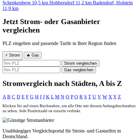
Schenkenberg
10,5 km
Hobbersdorf
11,2 km
Badendorf, Holstein
11,9 km
Jetzt Strom- oder Gasanbieter
vergleichen
PLZ eingeben und passende Tarife in Ihrer Region finden
⚡ Strom
🔥 Gas
Strom vergleichen
Gas vergleichen
Stromvergleich nach Städten, A bis Z
A
B
C
D
E
F
G
H
I
J
K
L
M
N
O
P
Q
R
S
T
U
V
W
X
Y
Z
Klicken Sie auf einen Buchstaben, um alle Orte mit diesem Anfangsbuchstaben
zu sehen. Jede Postleitzahl ist einzeln verlinkt.
Unabhängiges Vergleichsportal für Strom- und Gastarifen in
Deutschland.