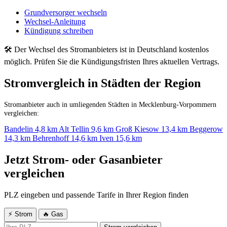
Grundversorger wechseln
Wechsel-Anleitung
Kündigung schreiben
🛠 Der Wechsel des Stromanbieters ist in Deutschland kostenlos
möglich. Prüfen Sie die Kündigungsfristen Ihres aktuellen Vertrags.
Stromvergleich in Städten der Region
Stromanbieter auch in umliegenden Städten in Mecklenburg-Vorpommern
vergleichen:
Bandelin
4,8 km
Alt Tellin
9,6 km
Groß Kiesow
13,4 km
Beggerow
14,3 km
Behrenhoff
14,6 km
Iven
15,6 km
Jetzt Strom- oder Gasanbieter
vergleichen
PLZ eingeben und passende Tarife in Ihrer Region finden
⚡ Strom
🔥 Gas