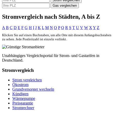
Strom vergleichen
Gas vergleichen
Stromvergleich nach Städten, A bis Z
A
B
C
D
E
F
G
H
I
J
K
L
M
N
O
P
Q
R
S
T
U
V
W
X
Y
Z
Klicken Sie auf einen Buchstaben, um alle Orte mit diesem Anfangsbuchstaben
zu sehen. Jede Postleitzahl ist einzeln verlinkt.
Unabhängiges Vergleichsportal für Strom- und Gastarifen in
Deutschland.
Stromvergleich
Strom vergleichen
Ökostrom
Grundversorger wechseln
Kündigen
Wärmepumpe
Preisgarantie
Stromrechner