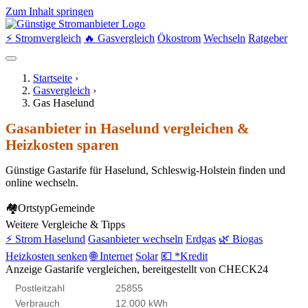
Zum Inhalt springen
⚡ Stromvergleich
🔥 Gasvergleich
Ökostrom
Wechseln
Ratgeber
Startseite
›
Gasvergleich
›
Gas Haselund
Gasanbieter in Haselund vergleichen &
Heizkosten sparen
Günstige Gastarife für Haselund, Schleswig-Holstein finden und
online wechseln.
🏘
Ortstyp
Gemeinde
Weitere Vergleiche & Tipps
⚡ Strom Haselund
Gasanbieter wechseln
Erdgas
🌿 Biogas
Heizkosten senken
🌐 Internet
Solar
💶 *Kredit
Anzeige
Gastarife vergleichen, bereitgestellt von CHECK24