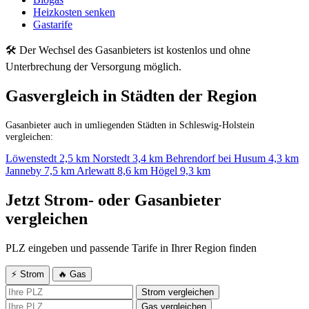
Heizkosten senken
Gastarife
🛠 Der Wechsel des Gasanbieters ist kostenlos und ohne
Unterbrechung der Versorgung möglich.
Gasvergleich in Städten der Region
Gasanbieter auch in umliegenden Städten in Schleswig-Holstein
vergleichen:
Löwenstedt
2,5 km
Norstedt
3,4 km
Behrendorf bei Husum
4,3 km
Janneby
7,5 km
Arlewatt
8,6 km
Högel
9,3 km
Jetzt Strom- oder Gasanbieter
vergleichen
PLZ eingeben und passende Tarife in Ihrer Region finden
⚡ Strom
🔥 Gas
Strom vergleichen
Gas vergleichen