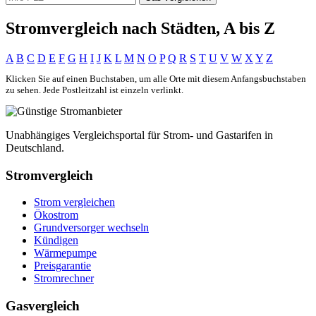
Stromvergleich nach Städten, A bis Z
A
B
C
D
E
F
G
H
I
J
K
L
M
N
O
P
Q
R
S
T
U
V
W
X
Y
Z
Klicken Sie auf einen Buchstaben, um alle Orte mit diesem Anfangsbuchstaben
zu sehen. Jede Postleitzahl ist einzeln verlinkt.
Unabhängiges Vergleichsportal für Strom- und Gastarifen in
Deutschland.
Stromvergleich
Strom vergleichen
Ökostrom
Grundversorger wechseln
Kündigen
Wärmepumpe
Preisgarantie
Stromrechner
Gasvergleich