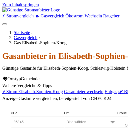
Zum Inhalt springen
⚡ Stromvergleich
🔥 Gasvergleich
Ökostrom
Wechseln
Ratgeber
Startseite
›
Gasvergleich
›
Gas Elisabeth-Sophien-Koog
Gasanbieter in Elisabeth-Sophien
Günstige Gastarife für Elisabeth-Sophien-Koog, Schleswig-Holstein 
🏘
Ortstyp
Gemeinde
Weitere Vergleiche & Tipps
⚡ Strom Elisabeth-Sophien-Koog
Gasanbieter wechseln
Erdgas
🌿 B
Anzeige
Gastarife vergleichen, bereitgestellt von CHECK24