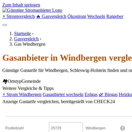
Zum Inhalt springen
⚡ Stromvergleich
🔥 Gasvergleich
Ökostrom
Wechseln
Ratgeber
Startseite
›
Gasvergleich
›
Gas Windbergen
Gasanbieter in Windbergen vergle
Günstige Gastarife für Windbergen, Schleswig-Holstein finden und o
🏘
Ortstyp
Gemeinde
Weitere Vergleiche & Tipps
⚡ Strom Windbergen
Gasanbieter wechseln
Erdgas
🌿 Biogas
Heizko
Anzeige
Gastarife vergleichen, bereitgestellt von CHECK24