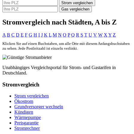
Strom vergleichen
Gas vergleichen
Stromvergleich nach Städten, A bis Z
A
B
C
D
E
F
G
H
I
J
K
L
M
N
O
P
Q
R
S
T
U
V
W
X
Y
Z
Klicken Sie auf einen Buchstaben, um alle Orte mit diesem Anfangsbuchstaben
zu sehen. Jede Postleitzahl ist einzeln verlinkt.
Unabhängiges Vergleichsportal für Strom- und Gastarifen in
Deutschland.
Stromvergleich
Strom vergleichen
Ökostrom
Grundversorger wechseln
Kündigen
Wärmepumpe
Preisgarantie
Stromrechner