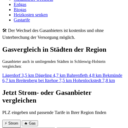
Erdgas
Biogas
Heizkosten senken
Gastarife
🛠 Der Wechsel des Gasanbieters ist kostenlos und ohne
Unterbrechung der Versorgung möglich.
Gasvergleich in Städten der Region
Gasanbieter auch in umliegenden Städten in Schleswig-Holstein
vergleichen:
Lägerdorf
3,5 km
Dägeling
4,7 km
Bahrenfleth
4,8 km
Bekmünde
6,7 km
Breitenberg bei Itzehoe
7,5 km
Hohenlockstedt
7,8 km
Jetzt Strom- oder Gasanbieter
vergleichen
PLZ eingeben und passende Tarife in Ihrer Region finden
⚡ Strom
🔥 Gas