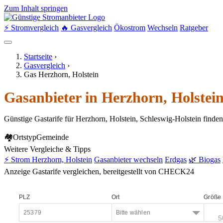
Zum Inhalt springen
⚡ Stromvergleich
🔥 Gasvergleich
Ökostrom
Wechseln
Ratgeber
Startseite
›
Gasvergleich
›
Gas Herzhorn, Holstein
Gasanbieter in Herzhorn, Holstei
Günstige Gastarife für Herzhorn, Holstein, Schleswig-Holstein finde
🏘
Ortstyp
Gemeinde
Weitere Vergleiche & Tipps
⚡ Strom Herzhorn, Holstein
Gasanbieter wechseln
Erdgas
🌿 Biogas
Anzeige
Gastarife vergleichen, bereitgestellt von CHECK24