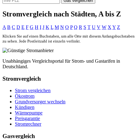
Gas vergleichen
Stromvergleich nach Städten, A bis Z
A
B
C
D
E
F
G
H
I
J
K
L
M
N
O
P
Q
R
S
T
U
V
W
X
Y
Z
Klicken Sie auf einen Buchstaben, um alle Orte mit diesem Anfangsbuchstaben
zu sehen. Jede Postleitzahl ist einzeln verlinkt.
Unabhängiges Vergleichsportal für Strom- und Gastarifen in
Deutschland.
Stromvergleich
Strom vergleichen
Ökostrom
Grundversorger wechseln
Kündigen
Wärmepumpe
Preisgarantie
Stromrechner
Gasvergleich