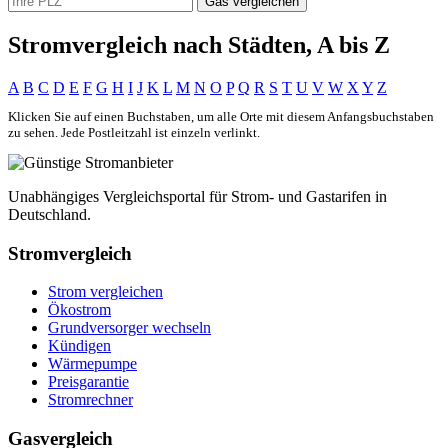
Gas vergleichen
Stromvergleich nach Städten, A bis Z
A
B
C
D
E
F
G
H
I
J
K
L
M
N
O
P
Q
R
S
T
U
V
W
X
Y
Z
Klicken Sie auf einen Buchstaben, um alle Orte mit diesem Anfangsbuchstaben
zu sehen. Jede Postleitzahl ist einzeln verlinkt.
Unabhängiges Vergleichsportal für Strom- und Gastarifen in
Deutschland.
Stromvergleich
Strom vergleichen
Ökostrom
Grundversorger wechseln
Kündigen
Wärmepumpe
Preisgarantie
Stromrechner
Gasvergleich