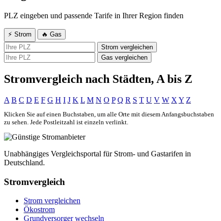
PLZ eingeben und passende Tarife in Ihrer Region finden
⚡ Strom
🔥 Gas
Strom vergleichen
Gas vergleichen
Stromvergleich nach Städten, A bis Z
A
B
C
D
E
F
G
H
I
J
K
L
M
N
O
P
Q
R
S
T
U
V
W
X
Y
Z
Klicken Sie auf einen Buchstaben, um alle Orte mit diesem Anfangsbuchstaben
zu sehen. Jede Postleitzahl ist einzeln verlinkt.
Unabhängiges Vergleichsportal für Strom- und Gastarifen in
Deutschland.
Stromvergleich
Strom vergleichen
Ökostrom
Grundversorger wechseln