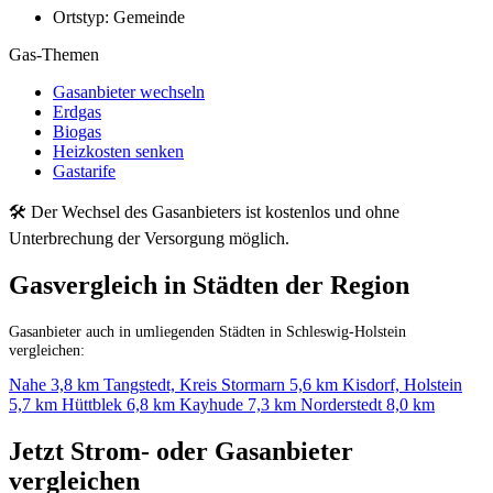
Ortstyp:
Gemeinde
Gas-Themen
Gasanbieter wechseln
Erdgas
Biogas
Heizkosten senken
Gastarife
🛠 Der Wechsel des Gasanbieters ist kostenlos und ohne
Unterbrechung der Versorgung möglich.
Gasvergleich in Städten der Region
Gasanbieter auch in umliegenden Städten in Schleswig-Holstein
vergleichen:
Nahe
3,8 km
Tangstedt, Kreis Stormarn
5,6 km
Kisdorf, Holstein
5,7 km
Hüttblek
6,8 km
Kayhude
7,3 km
Norderstedt
8,0 km
Jetzt Strom- oder Gasanbieter
vergleichen