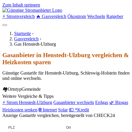
Zum Inhalt springen
⚡ Stromvergleich
🔥 Gasvergleich
Ökostrom
Wechseln
Ratgeber
Startseite
›
Gasvergleich
›
Gas Henstedt-Ulzburg
Gasanbieter in Henstedt-Ulzburg vergleichen &
Heizkosten sparen
Günstige Gastarife für Henstedt-Ulzburg, Schleswig-Holstein finden
und online wechseln.
🏘
Ortstyp
Gemeinde
Weitere Vergleiche & Tipps
⚡ Strom Henstedt-Ulzburg
Gasanbieter wechseln
Erdgas
🌿 Biogas
Heizkosten senken
🌐 Internet
Solar
💶 *Kredit
Anzeige
Gastarife vergleichen, bereitgestellt von CHECK24