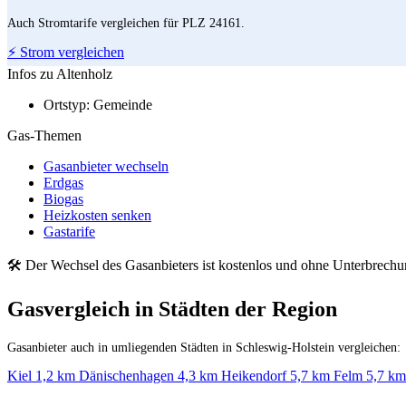
Auch Stromtarife vergleichen für PLZ 24161.
⚡ Strom vergleichen
Infos zu Altenholz
Ortstyp:
Gemeinde
Gas-Themen
Gasanbieter wechseln
Erdgas
Biogas
Heizkosten senken
Gastarife
🛠 Der Wechsel des Gasanbieters ist kostenlos und ohne Unterbrech
Gasvergleich in Städten der Region
Gasanbieter auch in umliegenden Städten in Schleswig-Holstein vergleichen:
Kiel
1,2 km
Dänischenhagen
4,3 km
Heikendorf
5,7 km
Felm
5,7 km