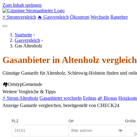
Zum Inhalt springen
⚡ Stromvergleich
🔥 Gasvergleich
Ökostrom
Wechseln
Ratgeber
Startseite
›
Gasvergleich
›
Gas Altenholz
Gasanbieter in Altenholz vergleic
Günstige Gastarife für Altenholz, Schleswig-Holstein finden und onl
🏘
Ortstyp
Gemeinde
Weitere Vergleiche & Tipps
⚡ Strom Altenholz
Gasanbieter wechseln
Erdgas
🌿 Biogas
Heizkost
Anzeige
Gastarife vergleichen, bereitgestellt von CHECK24