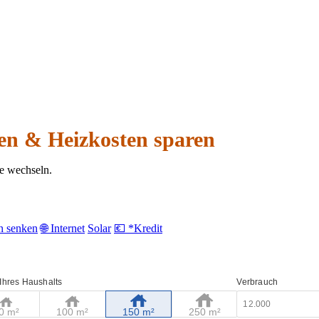
hen & Heizkosten sparen
ne wechseln.
n senken
🌐 Internet
Solar
💶 *Kredit