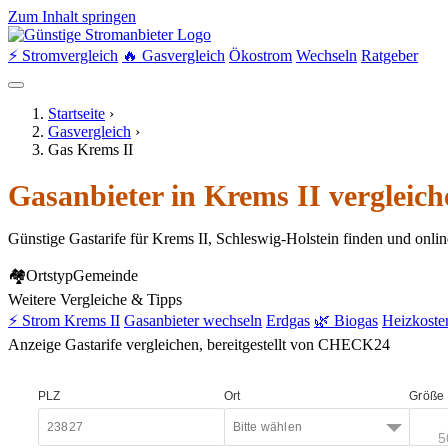
Zum Inhalt springen
⚡ Stromvergleich
🔥 Gasvergleich
Ökostrom
Wechseln
Ratgeber
Startseite
›
Gasvergleich
›
Gas Krems II
Gasanbieter in Krems II vergleic
Günstige Gastarife für Krems II, Schleswig-Holstein finden und onli
🏘
Ortstyp
Gemeinde
Weitere Vergleiche & Tipps
⚡ Strom Krems II
Gasanbieter wechseln
Erdgas
🌿 Biogas
Heizkoste
Anzeige
Gastarife vergleichen, bereitgestellt von CHECK24