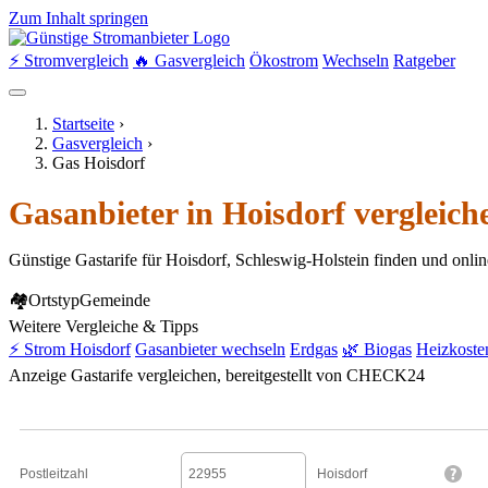
Zum Inhalt springen
⚡ Stromvergleich
🔥 Gasvergleich
Ökostrom
Wechseln
Ratgeber
Startseite
›
Gasvergleich
›
Gas Hoisdorf
Gasanbieter in Hoisdorf vergleic
Günstige Gastarife für Hoisdorf, Schleswig-Holstein finden und onli
🏘
Ortstyp
Gemeinde
Weitere Vergleiche & Tipps
⚡ Strom Hoisdorf
Gasanbieter wechseln
Erdgas
🌿 Biogas
Heizkoste
Anzeige
Gastarife vergleichen, bereitgestellt von CHECK24