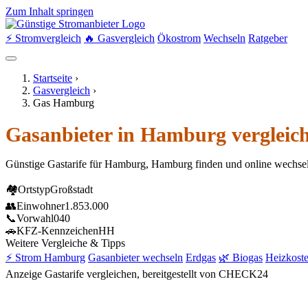
Zum Inhalt springen
⚡ Stromvergleich
🔥 Gasvergleich
Ökostrom
Wechseln
Ratgeber
Startseite
›
Gasvergleich
›
Gas Hamburg
Gasanbieter in Hamburg vergleic
Günstige Gastarife für Hamburg, Hamburg finden und online wechse
🏘
Ortstyp
Großstadt
👥
Einwohner
1.853.000
📞
Vorwahl
040
🚗
KFZ-Kennzeichen
HH
Weitere Vergleiche & Tipps
⚡ Strom Hamburg
Gasanbieter wechseln
Erdgas
🌿 Biogas
Heizkost
Anzeige
Gastarife vergleichen, bereitgestellt von CHECK24