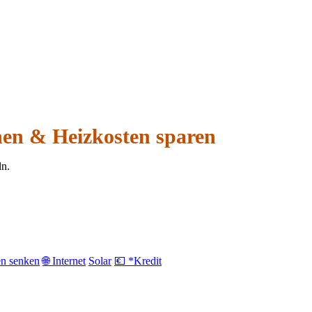
hen & Heizkosten sparen
ln.
en senken
🌐 Internet
Solar
💶 *Kredit