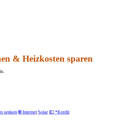
hen & Heizkosten sparen
ln.
en senken
🌐 Internet
Solar
💶 *Kredit