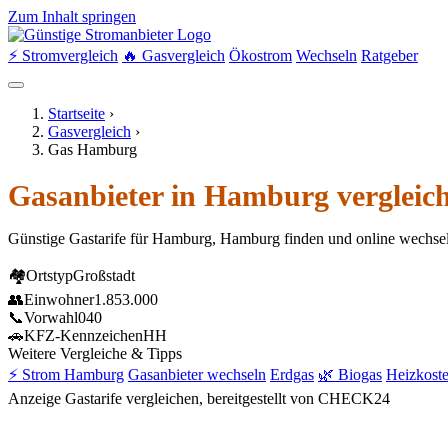
Zum Inhalt springen
⚡ Stromvergleich
🔥 Gasvergleich
Ökostrom
Wechseln
Ratgeber
Startseite
›
Gasvergleich
›
Gas Hamburg
Gasanbieter in Hamburg vergleic
Günstige Gastarife für Hamburg, Hamburg finden und online wechse
🏘
Ortstyp
Großstadt
👥
Einwohner
1.853.000
📞
Vorwahl
040
🚗
KFZ-Kennzeichen
HH
Weitere Vergleiche & Tipps
⚡ Strom Hamburg
Gasanbieter wechseln
Erdgas
🌿 Biogas
Heizkost
Anzeige
Gastarife vergleichen, bereitgestellt von CHECK24