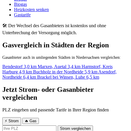
Biogas
Heizkosten senken
Gastarife
🛠 Der Wechsel des Gasanbieters ist kostenlos und ohne
Unterbrechung der Versorgung möglich.
Gasvergleich in Städten der Region
Gasanbieter auch in umliegenden Städten in Niedersachsen vergleichen:
Bendestorf
3,0 km
Marxen, Auetal
3,4 km
Harmstorf, Kreis
Harburg
4,9 km
Buchholz in der Nordheide
5,9 km
Asendorf,
Nordheide
6,4 km
Brackel bei Winsen, Luhe
6,5 km
Jetzt Strom- oder Gasanbieter
vergleichen
PLZ eingeben und passende Tarife in Ihrer Region finden
⚡ Strom
🔥 Gas
Strom vergleichen