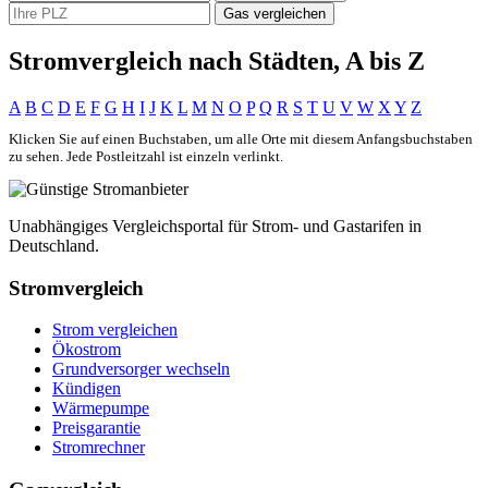
Gas vergleichen
Stromvergleich nach Städten, A bis Z
A
B
C
D
E
F
G
H
I
J
K
L
M
N
O
P
Q
R
S
T
U
V
W
X
Y
Z
Klicken Sie auf einen Buchstaben, um alle Orte mit diesem Anfangsbuchstaben
zu sehen. Jede Postleitzahl ist einzeln verlinkt.
Unabhängiges Vergleichsportal für Strom- und Gastarifen in
Deutschland.
Stromvergleich
Strom vergleichen
Ökostrom
Grundversorger wechseln
Kündigen
Wärmepumpe
Preisgarantie
Stromrechner