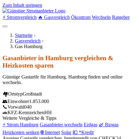
Zum Inhalt springen
⚡ Stromvergleich
🔥 Gasvergleich
Ökostrom
Wechseln
Ratgeber
Startseite
›
Gasvergleich
›
Gas Hamburg
Gasanbieter in Hamburg vergleichen &
Heizkosten sparen
Günstige Gastarife für Hamburg, Hamburg finden und online
wechseln.
🏘
Ortstyp
Großstadt
👥
Einwohner
1.853.000
📞
Vorwahl
040
🚗
KFZ-Kennzeichen
HH
Weitere Vergleiche & Tipps
⚡ Strom Hamburg
Gasanbieter wechseln
Erdgas
🌿 Biogas
Heizkosten senken
🌐 Internet
Solar
💶 *Kredit
Anzeige
Gastarife vergleichen, bereitgestellt von CHECK24