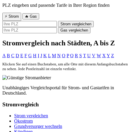
PLZ eingeben und passende Tarife in Ihrer Region finden
⚡ Strom
🔥 Gas
Strom vergleichen
Gas vergleichen
Stromvergleich nach Städten, A bis Z
A
B
C
D
E
F
G
H
I
J
K
L
M
N
O
P
Q
R
S
T
U
V
W
X
Y
Z
Klicken Sie auf einen Buchstaben, um alle Orte mit diesem Anfangsbuchstaben
zu sehen. Jede Postleitzahl ist einzeln verlinkt.
Unabhängiges Vergleichsportal für Strom- und Gastarifen in
Deutschland.
Stromvergleich
Strom vergleichen
Ökostrom
Grundversorger wechseln
Kündigen