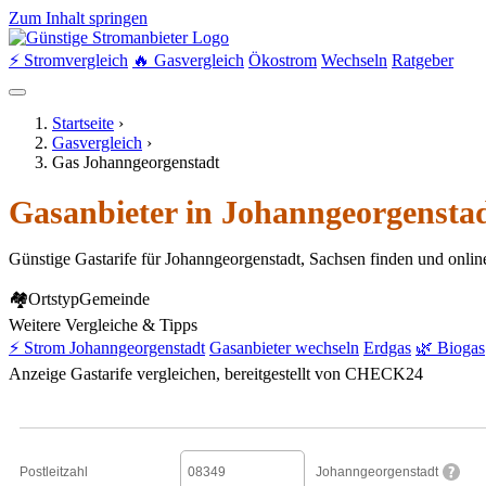
Zum Inhalt springen
⚡ Stromvergleich
🔥 Gasvergleich
Ökostrom
Wechseln
Ratgeber
Startseite
›
Gasvergleich
›
Gas Johanngeorgenstadt
Gasanbieter in Johanngeorgenstad
Günstige Gastarife für Johanngeorgenstadt, Sachsen finden und onlin
🏘
Ortstyp
Gemeinde
Weitere Vergleiche & Tipps
⚡ Strom Johanngeorgenstadt
Gasanbieter wechseln
Erdgas
🌿 Biogas
Anzeige
Gastarife vergleichen, bereitgestellt von CHECK24